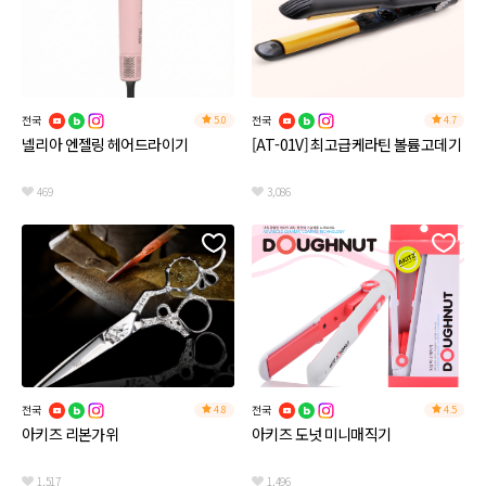
전국
전국
5.0
4.7
넬리아 엔젤링 헤어드라이기
[AT-01V] 최고급케라틴 볼륨고데기
469
3,086
전국
전국
4.8
4.5
아키즈 리본가위
아키즈 도넛 미니매직기
1,517
1,496