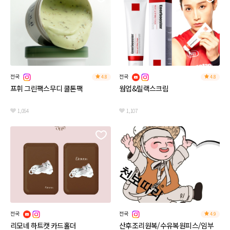
전국
전국
4.8
4.8
프휘 그린팩스무디 쿨톤팩
웜업&릴랙스크림
1,064
1,107
전국
전국
4.9
리모네 하트캣 카드홀더
산후조리원복/수유복원피스/임부