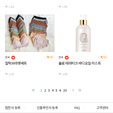
2,164
1,970
전국
전국
4.8
5.0
찰떡브라렛세트
울로 테라티크 바디오일 미스트
2,035
2,090
1
2
3
4
5
6
23
협찬사 등록
인플루언서 등록
FAQ
고객센터