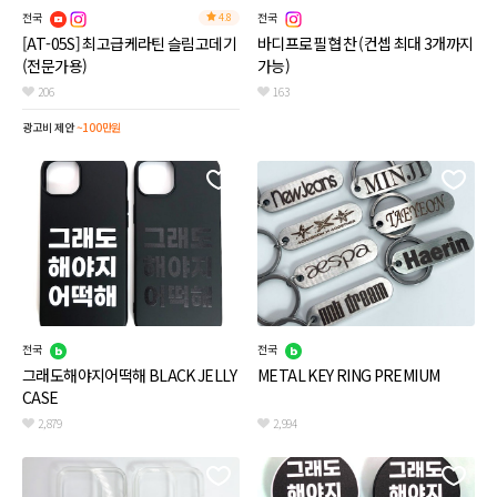
전국
전국
4.8
[AT-05S] 최고급케라틴 슬림고데기
바디프로필 협찬 (컨셉 최대 3개까지
(전문가용)
가능)
206
163
광고비 제안
~100만원
전국
전국
그래도해야지어떡해 BLACK JELLY
METAL KEY RING PREMIUM
CASE
2,879
2,994