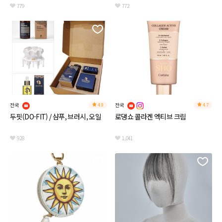
779
772
전국
전국
4.9
4.7
두핏(DO-FIT) / 샴푸, 브러시, 오일
로댕쇼 콜라겐 엑티브 크림
928
1,041