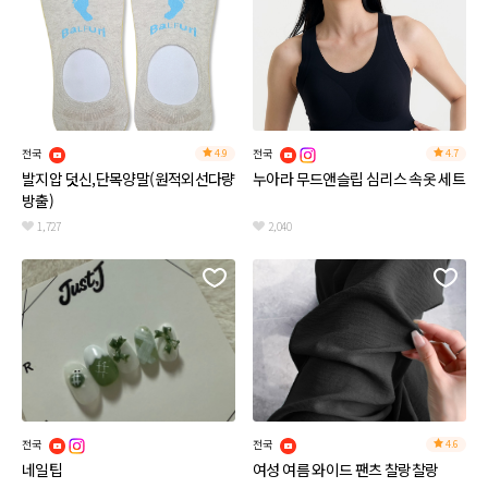
전국
전국
4.9
4.7
발지압 덧신,단목양말(원적외선다량
누아라 무드앤슬립 심리스 속옷 세트
방출)
1,727
2,040
전국
전국
4.6
네일팁
여성 여름 와이드 팬츠 찰랑찰랑