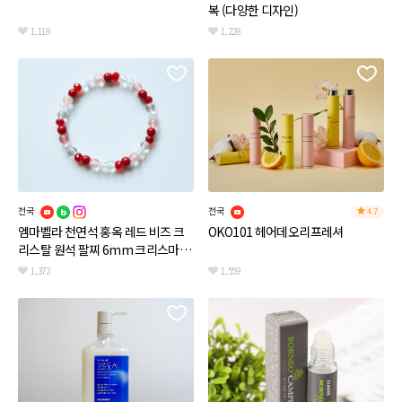
복 (다양한 디자인)
1,118
1,228
전국
전국
4.7
엠마벨라 천연석 홍옥 레드 비즈 크
OKO101 헤어데오리프레셔
리스탈 원석 팔찌 6mm 크리스마스
여친선물 브레이슬릿
1,372
1,559