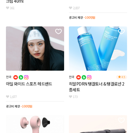
크림 40ml
161
2,007
광고비 제안
~100만원
전국
전국
4.5
아일 와이드 스포츠 헤드밴드
히알PDRN 탱결토너 & 탱결로션 2
종세트
1,677
173
광고비 제안
~100만원