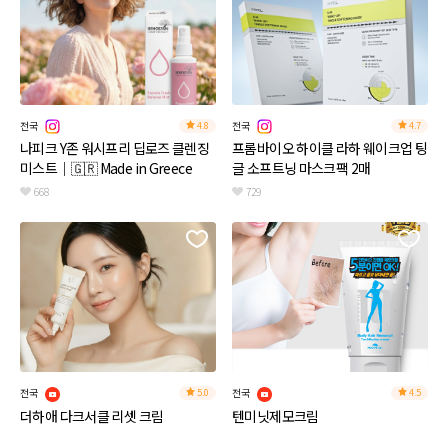
전국
전국
4.8
4.7
나피크 Y존 워시프리 딥로즈 클렌징
프롬바이오 하이클 라하 웨이크업 팅
미스트｜🇬🇷 Made in Greece
글 소프트닝 마스크팩 2매
668
729
전국
전국
5.0
4.5
더하애 다크서클 리셋 크림
텐미닛제모크림