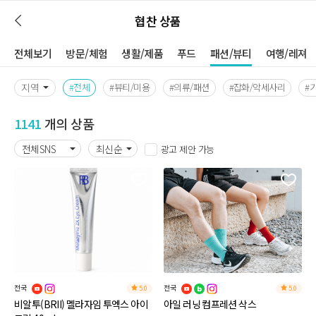
협찬 상품
전체보기
방문/체험
생활/제품
푸드
패션/뷰티
여행/레져
지역
#전체
#뷰티/미용
#의류/패션
#잡화/악세사리
#
1141
개의 상품
광고 제안 가능
전국
전국
5.0
5.0
비알투(BRII) 멜라자임 투엑스 아이
아일 러닝 컴프레션 삭스