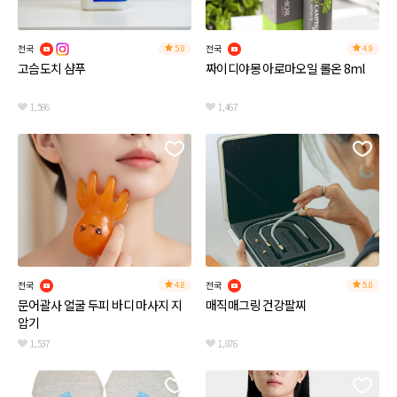
전국
전국
5.0
4.9
고슴도치 샴푸
짜이디야몽 아로마오일 롤온 8ml
1,586
1,467
전국
전국
4.8
5.0
문어괄사 얼굴 두피 바디 마사지 지
매직매그링 건강팔찌
압기
1,537
1,876