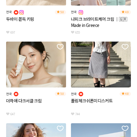
전국
전국
5.0
4.9
두바이 쫀득 키링
나피크 브라이트케어 크림 ｜🇬🇷
Made in Greece
697
655
전국
전국
5.0
4.8
더하애 다크서클 크림
폴링체크쉬폰미디스커트
647
744