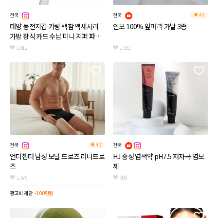
전국
전국
4.8
태양 동전지갑 키링 백참 액세서리
인모 100% 앞머리 가발 3종
가방 장식 카드 수납 미니 지퍼 파우
치 화이트
1,012
1,091
전국
전국
4.7
언더챕터 남성 모달 드로즈 러너드로
HJ 중성 염색약 pH7.5 저자극 염모
즈
제
1,476
989
광고비 제안
~100만원