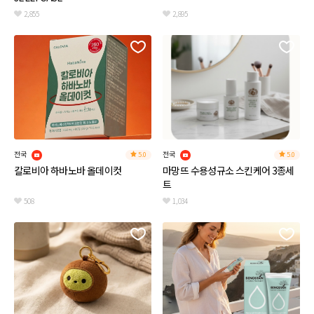
2,855
2,895
전국
전국
5.0
5.0
칼로비아 하바노바 올데이컷
마망뜨 수용성규소 스킨케어 3종세
트
508
1,034