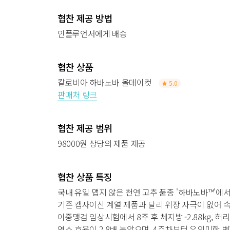
협찬 제공 방법
인플루언서에게 배송
협찬 상품
칼로비아 하바노바 올데이컷
5.0
판매처 링크
협찬 제공 범위
98000원 상당의 제품 제공
협찬 상품 특징
국내 유일 맵지 않은 천연 고추 품종 '하바노바™'
기존 캡사이신 계열 제품과 달리 위장 자극이 없어 속
이중맹검 임상시험에서 8주 후 체지방 -2.88kg, 허
연소 효율이 2.8배 높았으며, 4주차부터 유의미한 