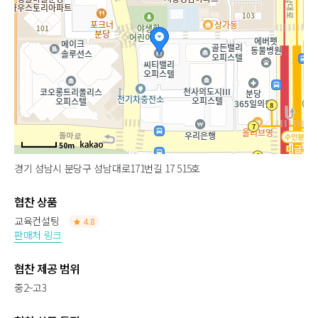
50m
경기 성남시 분당구 성남대로171번길 17 515호
협찬 상품
교육컨설팅
4.8
판매처 링크
협찬 제공 범위
중2~고3