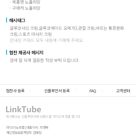
- 제품명 노출희망
- 구매처 노출희망
해시태그
글루코사민 크림,글루코에이드 오메가3,관절 크림,바르는 통증완화
크림,스포츠 마사지 크림
안내된 키워드 모두 내용에 기재해 주세요.
협찬 제공사 메시지
검색 잘 되게 깔끔한 작성 부탁 드립니다.
협찬사 등록
인플루언서 등록
FAQ
고객센터
링크튜브는 인플루언서와 브랜드를 가치있게 연결 합니다.
(주)쓰리노트랩 | 대표이사 : 최병욱
개인정보보호책임자: 김태임