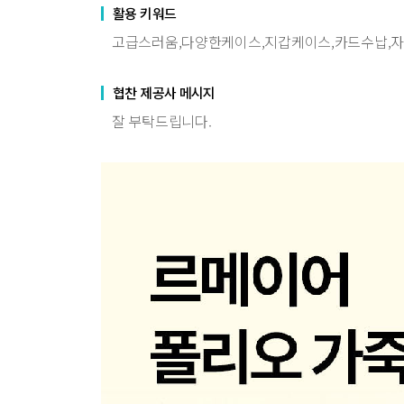
활용 키워드
고급스러움,다양한케이스,지갑케이스,카드수납,
협찬 제공사 메시지
잘 부탁드립니다.