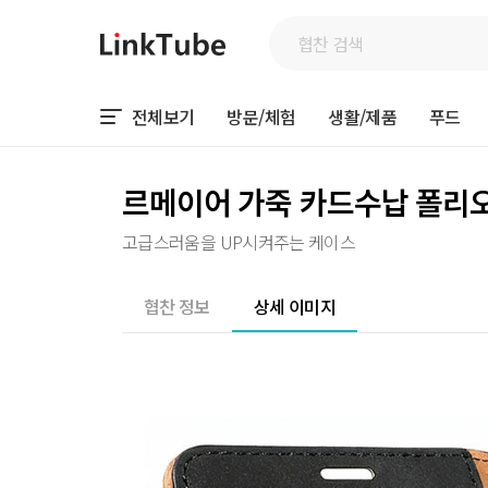
전체보기
방문/체험
생활/제품
푸드
르메이어 가죽 카드수납 폴리
고급스러움을 UP시켜주는 케이스
협찬 정보
상세 이미지