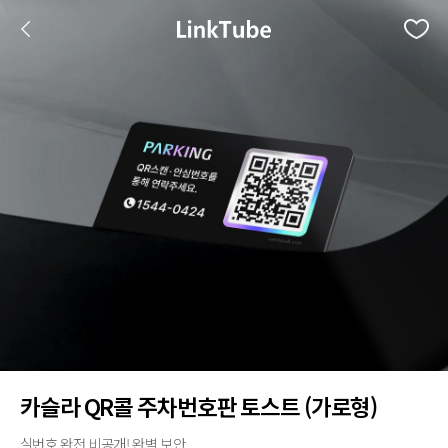
카슬라 QR콜 주차번호판 토스트 (가로형)
실번호 완전 비공개! 완벽 보안