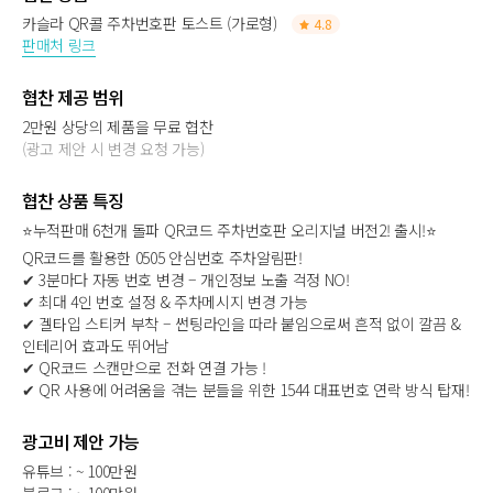
카슬라 QR콜 주차번호판 토스트 (가로형)
4.8
판매처 링크
협찬 제공 범위
2만원 상당의 제품을 무료 협찬
(광고 제안 시 변경 요청 가능)
협찬 상품 특징
⭐누적판매 6천개 돌파 QR코드 주차번호판 오리지널 버전2! 출시!⭐
QR코드를 활용한 0505 안심번호 주차알림판!
✔ 3분마다 자동 번호 변경 – 개인정보 노출 걱정 NO!
✔ 최대 4인 번호 설정 & 주차메시지 변경 가능
✔ 겔타입 스티커 부착 – 썬팅라인을 따라 붙임으로써 흔적 없이 깔끔 &
인테리어 효과도 뛰어남
✔ QR코드 스캔만으로 전화 연결 가능 !
✔ QR 사용에 어려움을 겪는 분들을 위한 1544 대표번호 연락 방식 탑재!
광고비 제안 가능
유튜브 : ~ 100만원
블로그 : ~ 100만원