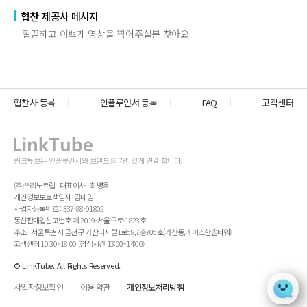
협찬 제공사 메시지
깔끔하고 이쁘게 영상을 찍어주실분 찾아요
협찬사 등록
인플루언서 등록
FAQ
고객센터
링크튜브는 인플루언서와 브랜드를 가치있게 연결 합니다.
(주)쓰리노트랩 | 대표이사 : 최병욱
개인정보보호책임자: 김태임
사업자등록번호 : 337-88-01802
통신판매업신고번호 제 2019-서울구로-1823호
주소 : 서울특별시 금천구 가산디지털1로58,7층705호(가산동,에이스한솔타워)
고객센터 10:30~18:00 (점심시간 13:00~14:00)
© LinkTube. All Rights Reserved.
사업자정보확인
이용 약관
개인정보처리방침