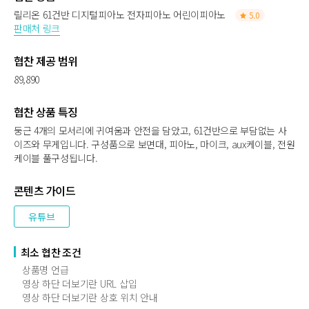
릴리온 61건반 디지털피아노 전자피아노 어린이피아노
5.0
판매처 링크
협찬 제공 범위
89,890
협찬 상품 특징
둥근 4개의 모서리에 귀여움과 안전을 담았고, 61건반으로 부담없는 사
이즈와 무게입니다. 구성품으로 보면대, 피아노, 마이크, aux케이블, 전원
케이블 풀구성됩니다.
콘텐츠 가이드
유튜브
최소 협찬 조건
상품명 언급
영상 하단 더보기란 URL 삽입
영상 하단 더보기란 상호 위치 안내