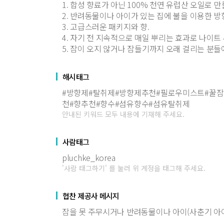
1. 합성 향료가 아닌 100% 천연 유럽산 오일로 
2. 반려동물이나 아이가 있는 집에 불을 이용한 방
3. 고급스러운 패키지와 향.
4. 자기 전 지속적으로 매일 뿌리는 효과로 나이트 
5. 잠이 오지 않거나 잠들기까지 오래 걸리는 분들
해시태그
#방향제#탈취제#방향제추천#필로우미스트#꿀
천#향추천#향수#섬유향수#섬유탈취제
안내된 키워드 모두 내용에 기재해 주세요.
사람태그
pluchke_korea
'사람 태그하기' 를 눌러 위 계정을 태그해 주세요.
협찬 제공사 메시지
잠을 못 주무시거나 반려동물이나 아이(사춘기 아이