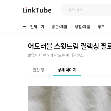
전체보기
방문/체험
생활/제품
푸드
어도러블 스윗드림 릴렉싱 필
불없이 아늑하게 만드는 에어인센스
협찬 정보
상세 이미지