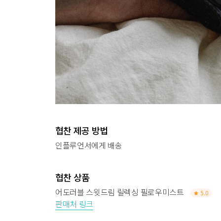
협찬 제공 방법
인플루언서에게 배송
협찬 상품
어도러블 스윗드림 릴렉싱 필로우미스트
5.0
판매처 링크