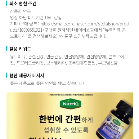
최소 협찬 조건
상품명 언급
영상 하단 더보기란 URL 삽입
기타 (구매 링크 : https://smartstore.naver.com/sjtotalshop/prod
ucts/10009651921 (구매를 원하시면 네이버쇼핑에서 "뉴트리큐 콘
드로이친"을 검색해보세요) >> 문구 삽입부탁드립니다. )
활용 키워드
뉴트리큐, 관절건강, 연골건강, 연골영양제, 관절영양제, 콘드로이
친, 프로테오글리칸, 보스웰리아, 초록입홍합분말, 부모님선물
협찬 제공사 메시지
좋은 제품으로 좋은 인연을 맺고 싶습니다!