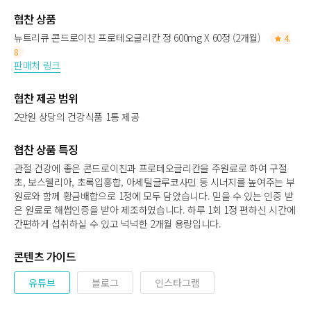
협찬 상품
뉴트리큐 콘드로이친 프로테오글리칸 정 600mg X 60정 (2개월)
4.
8
판매처 링크
협찬 제공 범위
2만원 상당의 건강식품 1통 제공
협찬 상품 특징
관절 건강에 좋은 콘드로이친과 프로테오글리칸을 주원료로 하여 구절
초, 보스웰리아, 초록입홍합, 아세틸글루코사민 등 시너지를 높여주는 부
원료와 함께 황금배합으로 1정에 모두 담았습니다. 믿을 수 있는 인증 받
은 원료로 해썹인증을 받아 제조하였습니다. 하루 1회 1정 편하신 시간에
간편하게 섭취하실 수 있고 넉넉한 2개월 용량입니다.
콘텐츠 가이드
유튜브
블로그
인스타그램