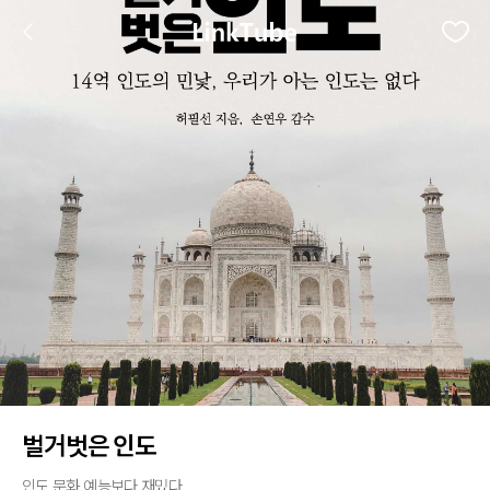
벌거벗은 인도
인도 문화 예능보다 재밌다.