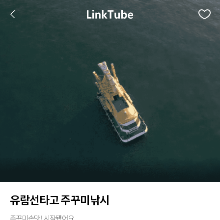
유람선타고 주꾸미낚시
주꾸미손맛! 시작됐어요