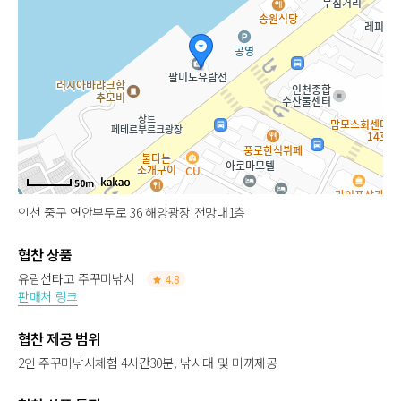
50m
인천 중구 연안부두로 36 해양광장 전망대1층
협찬 상품
유람선타고 주꾸미낚시
4.8
판매처 링크
협찬 제공 범위
2인 주꾸미낚시체험 4시간30분, 낚시대 및 미끼제공