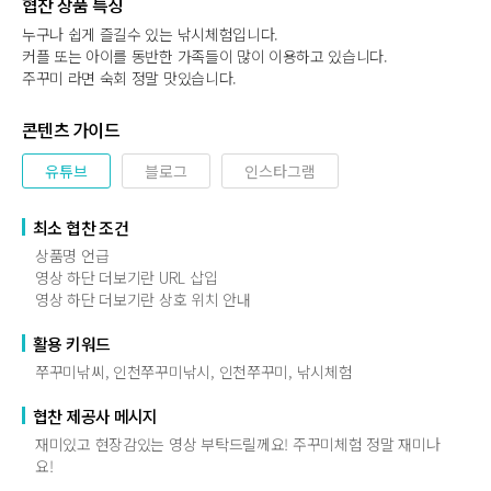
협찬 상품 특징
누구나 쉽게 즐길수 있는 낚시체험입니다.
커플 또는 아이를 동반한 가족들이 많이 이용하고 있습니다.
주꾸미 라면 숙회 정말 맛있습니다.
콘텐츠 가이드
유튜브
블로그
인스타그램
최소 협찬 조건
상품명 언급
영상 하단 더보기란 URL 삽입
영상 하단 더보기란 상호 위치 안내
활용 키워드
쭈꾸미낚씨, 인천쭈꾸미낚시, 인천쭈꾸미, 낚시체험
협찬 제공사 메시지
재미있고 현장감있는 영상 부탁드릴께요! 주꾸미체험 정말 재미나
요!