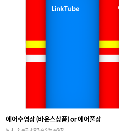
에어수영장 (바운스상품) or 에어풀장
남녀노소 누구나 즐길수 있는 수영장