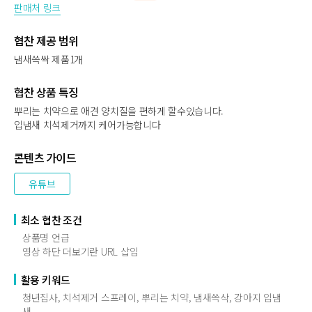
판매처 링크
협찬 제공 범위
냄새쓱싹 제품1개
협찬 상품 특징
뿌리는 치약으로 애견 양치질을 편하게 할수있습니다.
입냄새 치석제거까지 케어가능합니다
콘텐츠 가이드
유튜브
최소 협찬 조건
상품명 언급
영상 하단 더보기란 URL 삽입
활용 키워드
청년집사, 치석제거 스프레이, 뿌리는 치약, 냄새쓱삭, 강아지 입냄
새