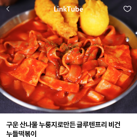
구운 산나물 누룽지로만든 글루텐프리 비건
누들떡볶이