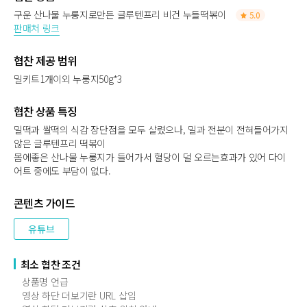
구운 산나물 누룽지로만든 글루텐프리 비건 누들떡볶이
5.0
판매처 링크
협찬 제공 범위
밀키트1개이외 누룽지50g*3
협찬 상품 특징
밀떡과 쌀떡의 식감 장단점을 모두 살렸으나, 밀과 전분이 전혀들어가지
않은 글루텐프리 떡볶이
몸에좋은 산나물 누룽지가 들어가서 혈당이 덜 오르는효과가 있어 다이
어트 중에도 부담이 없다.
콘텐츠 가이드
유튜브
최소 협찬 조건
상품명 언급
영상 하단 더보기란 URL 삽입