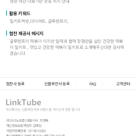
영상 하단 더보기란 상호 위치 안내
활용 키워드
밀키트먹방,다이어트, 글루텐프리,
협찬 제공사 메시지
글루텐프리 떡볶이 이지만 밀떡과 쌀떡 장점만을 살린 건강한 떡볶
이 밀키트 , 맛있고 건강한 떡볶이 밀키트로 소개해주신다면 감사하
겠습니다.
협찬사 등록
인플루언서 등록
FAQ
고객센터
링크튜브는 인플루언서와 브랜드를 가치있게 연결 합니다.
(주)쓰리노트랩 | 대표이사 : 최병욱
개인정보보호책임자: 김태임
사업자등록번호 : 337-88-01802
통신판매업신고번호 제 2019-서울구로-1823호