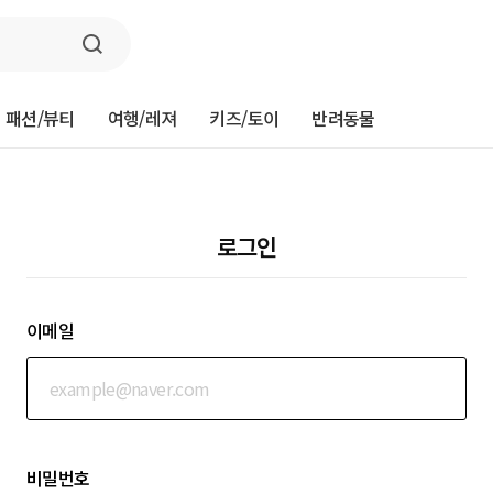
패션/뷰티
여행/레져
키즈/토이
반려동물
로그인
이메일
비밀번호