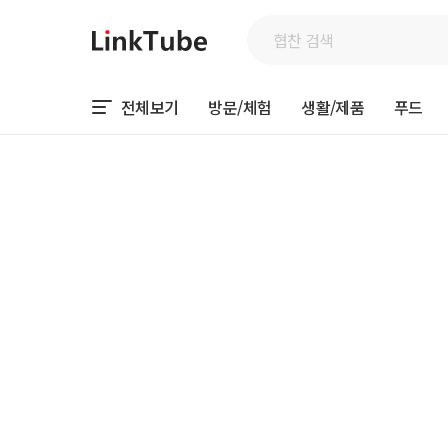
전체보기
방문/체험
생활/제품
푸드