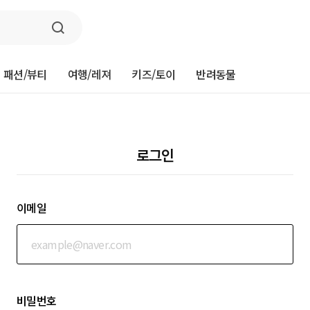
패션/뷰티
여행/레져
키즈/토이
반려동물
로그인
이메일
비밀번호