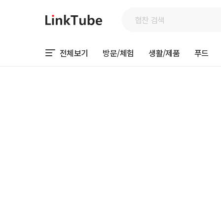
전체보기
방문/체험
생활/제품
푸드