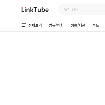
전체보기
방문/체험
생활/제품
푸드