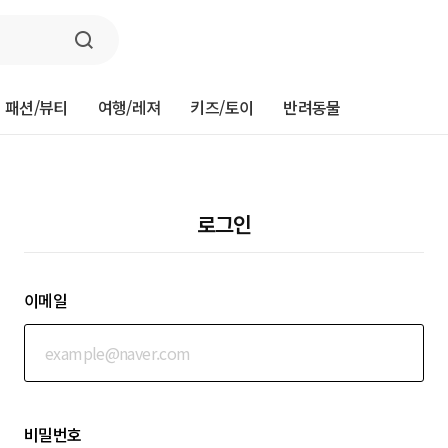
패션/뷰티
여행/레져
키즈/토이
반려동물
로그인
이메일
비밀번호