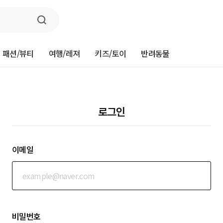
패션/뷰티
여행/레져
키즈/토이
반려동물
로그인
이메일
비밀번호