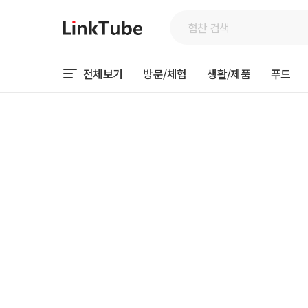
전체보기
방문/체험
생활/제품
푸드