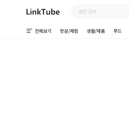
전체보기
방문/체험
생활/제품
푸드