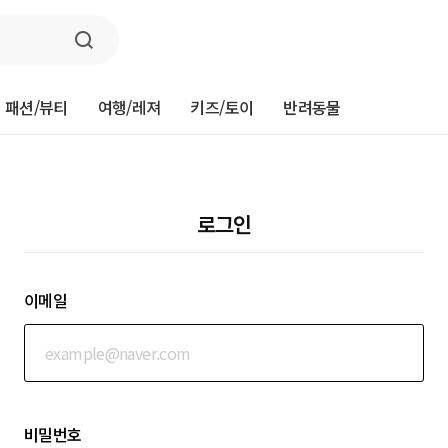
패션/뷰티
여행/레져
키즈/토이
반려동물
로그인
이메일
비밀번호